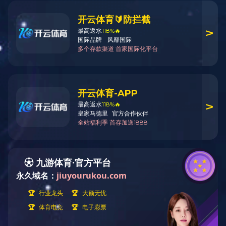
相关文章
燃气轮机测量利器：testo 350 助力能源高效利用与合规排放
电力红外热像仪是一种应用于电力行业的非接触式温度测量工具
食用油品质检测仪可以在短时间内快速地检测出食用油中的有害物质
浅析温湿度记录仪在各行业中的应用
烟气分析仪在热电联产中的应用基础知识（二）
温湿度记录仪如何在较短的时间内获得温湿度?