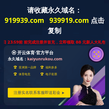
热门关键词：
烟气分析仪,温度记录仪,红外热像仪,温度验证仪,温度
监控系统,风速仪
当前位置：
首页
>
产品中心
>
温度及湿度计
>
开云
kaiyun（中国）
产品分类