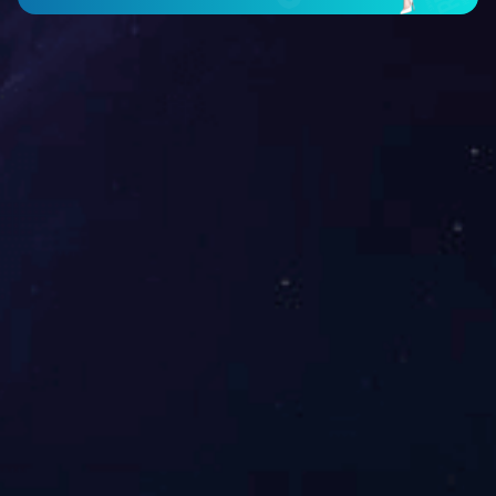
担心传感器中毒，无需中断测量。
✔多台传感器箱串联在多点同时开展测量作业，一台手操器
即可控制所有测量，测量值比对更直观。
✔易携带，现场无需接入市电，开机即可开展测量作业，无
需等待。
上一篇：
德图新型抗CO干扰的SO2传感器满足烧结钢铁工艺
要求
下一篇：
testo 350 烟气分析仪在玻璃行业的主要应用