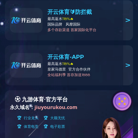
更新时间：2025-08-18 点击次数：573
testo 烟气分析仪
精确的读数，坚固的设计，简便的操作：
作为专业人士在进行现场快速可靠的燃烧设备检测及燃烧效率分
析时，这些都是对测量工具的基本要求。而这正是testo310便携
式烟气分析仪的优势所在。
testo烟气分析仪，提供可靠的供暖系统检测，操作简便，
内置4个引导式测量菜单：烟气测量，抽力测量，环境CO测量以
及差压测量。带背光大显示屏，适用于各种照明条件情况。
不仅如此，该手持式烟气分析仪还具有多项其它实用特性。
仪器背部带有磁吸，可吸附于所有金属表面，比如燃烧器外壳，
方便您腾出双手处理其他事务。传感器自动调零，仅需30秒，过
滤芯更换极其简便。与此同时，testo310轻便、坚固且耐用，防
尘防撞击，内置冷凝槽可快速简便的清空，测量数据还可直接通