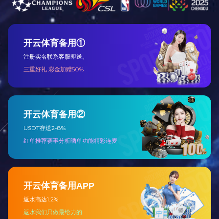
员对锅炉燃烧工况进行了调整，因为烟气温度过高会导致锅炉热
效率降低并且导致脱硝催化器失效。
在线烟气监测设备显示烟气温度比实际温度低10℃，技术人
员及时对参数进行了修正，并通知锅炉操作人员对锅炉燃烧工况
进行了调整，因为烟气温度过高会导致锅炉热效率降低并且导致
脱硝催化器失效。
使用testo350时，我们推荐一同使用手操器。当然，因为各
种传感器都是装载在分析箱内的，举例来说，只有分析箱内配备
了0,传感器，才能对废气中的氧气浓度进行测量;另一方面，CO
传感器可以在多个不同的测量点对CO进行测量;然后就是NO传
感器，以及可以选配的NO,传感器，可以轻松监测是否遵循了
NOx的限值。
废气的测量值是基于干燥烟气的基础上的，这样才能符合测
量标准，因此需要帕尔贴气体预处理，包括蠕动泵等(可选配)。