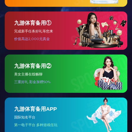
由化学计量条件导致的高CO浓度可通过单槽(CO)量程扩展
的方法得到覆盖。
带热电偶的工业采样探针(按米配备)耐温高达1,200℃，是对
水泥工业进行测量的基本配置。分析箱和手操器间的数据传输线
可长达至5m。此外，实用的testoeasyEmission软件有一些独到
的优势。它可以将测量数据存储在电脑上，并通过电脑对数据进
行存档和分析。此外，测量数据可以在现场就直接打印出来。
testo350烟气分析仪
蓝色版
testo350已升级为蓝色版。可广泛应用于高温、高湿、高粉
尘、超高/低浓度气体等测量工况。
✔可扩展最多6个传感器，高/低量程传感器供选择，低量程
传感器的检出限和测定下限更符合客户预期。
✔遇到特殊高浓度气体工况，自动开启量程扩展功能，无需